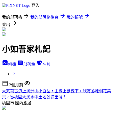
登入
我的部落格
我的部落格後台
我的帳號
登出
小如吾家札記
相簿
部落格
名片
2個月前
大艽芎古道上溪洲山小百岳，主線上副線下，欣賞落地桐花美
景，從桃園大溪水中土地公這出發！
桃園市
國內旅遊