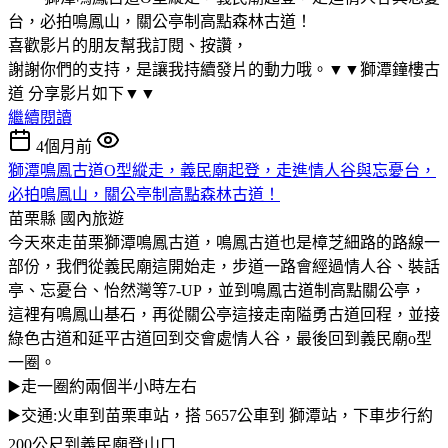
台，必拍鳴鳳山，關公亭制高點森林古道！
喜歡影片的朋友幫我訂閱、按讚，
謝謝你們的支持，是讓我持續發片的動力哦。▼▼獅潭鐘樓古
道 分享影片如下▼▼
繼續閱讀
4個月前
獅潭鳴鳳古道O型縱走，義民廟起登，走進情人谷與忘憂台，
必拍鳴鳳山，關公亭制高點森林古道！
苗栗縣
國內旅遊
今天來走苗栗獅潭鳴鳳古道，鳴鳳古道也是樟芝細路的路線一
部份，我們從義民廟這開始走，步道一路會經過情人谷、裝話
亭、忘憂台、怡然灣等7-UP，並到鳴鳳古道制高點關公亭，
這裡有鳴鳳山基石，再從關公亭這接走南隘勇古道回程，並接
綠色古道和延平古道回到交會處情人谷，最後回到義民廟o型
一圈。
▶️走一圈約兩個半小時左右
▶️交通:火車到苗栗車站，搭 5657公車到 獅潭站，下車步行約
200公尺到義民廟登山口