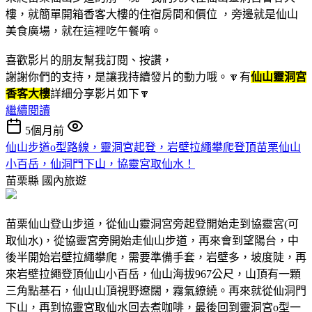
樓，就簡單開箱香客大樓的住宿房間和價位 ，旁邊就是仙山
美食廣場，就在這裡吃午餐唷。
喜歡影片的朋友幫我訂閱、按讚，
謝謝你們的支持，是讓我持續發片的動力哦。🔽有
仙山靈洞宮
香客大樓
詳細分享影片如下🔽
繼續閱讀
5個月前
仙山步道o型路線，靈洞宮起登，岩壁拉繩攀爬登頂苗栗仙山
小百岳，仙洞門下山，協靈宮取仙水！
苗栗縣
國內旅遊
苗栗仙山登山步道，從仙山靈洞宮旁起登開始走到協靈宮(可
取仙水)，從協靈宮旁開始走仙山步道，再來會到望陽台，中
後半開始岩壁拉繩攀爬，需要準備手套，岩壁多，坡度陡，再
來岩壁拉繩登頂仙山小百岳，仙山海拔967公尺，山頂有一顆
三角點基石，仙山山頂視野遼闊，霧氣繚繞。再來就從仙洞門
下山，再到協靈宮取仙水回去煮咖啡，最後回到靈洞宮o型一