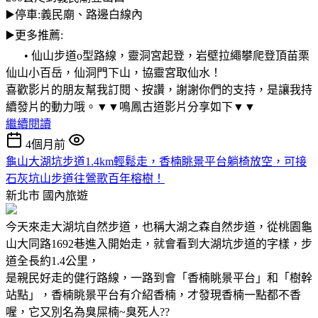
▶️停車:義民廟、路邊白線內
▶️更多推薦:
• 仙山步道o型路線，靈洞宮起登，岩壁拉繩攀爬登頂苗栗
仙山小百岳，仙洞門下山，協靈宮取仙水！
喜歡影片的朋友幫我訂閱、按讚，謝謝你們的支持，是讓我持
續發片的動力哦。▼▼鳴鳳古道影片分享如下▼▼
繼續閱讀
4個月前
龜山大湖坑步道1.4km輕鬆走，香楠眺景平台躺椅放空，可接
石灰坑山步道往鶯歌百年榕樹！
新北市
國內旅遊
今天來走大湖坑自然步道，也稱大湖之森自然步道，從桃園龜
山大同路1692巷進入開始走，就會看到大湖坑步道的字樣，步
道全長約1.4公里，
是親民好走的健行路線，一路到會「香楠眺景平台」和「樹幹
站點」，香楠眺景平台有介紹香楠，才發現香楠一點都不香
喔，它又別名為臭屎楠~臭死人??