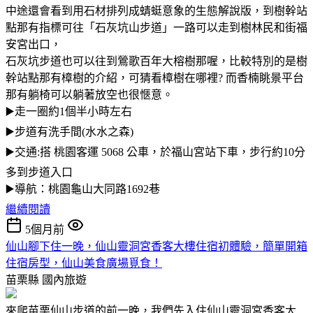
中途還會看到用石材排列成蜻蜓意象的生態解說版，到樹幹站
點那有指標可往「石灰坑山步道」一路可以走到樹林民和街福
安宮出口，
石灰坑步道也可以往到鶯歌百年大榕樹那喔，比較特別的是樹
幹站點那有樟樹的介紹，可猜看樟樹在哪裡? 而香楠眺景平台
那有躺椅可以躺著放空也很愜意。
▶️走一圈約1個半小時左右
▶️步道有洗手間(水水之森)
▶️交通:搭 桃園客運 5068 公車，於福山宮站下車，步行約10分
多到步道入口
▶️導航：桃園龜山大同路1692巷
繼續閱讀
5個月前
仙山腳下住一晚，仙山靈洞宮香客大樓住宿初體驗，簡單開箱
住宿房型，仙山美食廣場覓食！
苗栗縣
國內旅遊
來爬苗栗仙山步道的前一晚，我們先入住仙山靈洞宮香客大