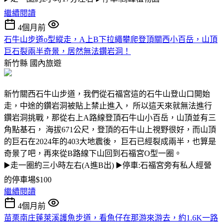
繼續閱讀
4個月前
石牛山步道o型縱走，A上B下拉繩攀爬登頂關西小百岳，山頂
巨石裂兩半奇景，居然無法鑽岩洞！
新竹縣
國內旅遊
新竹關西石牛山步道，我們從石福宮這的石牛山登山口開始
走，中途的鑽岩洞被貼上禁止進入， 所以這天來就無法進行
鑽岩洞挑戰，那從右上A路線登頂石牛山小百岳，山頂並有三
角點基石， 海拔671公尺，登頂的石牛山上視野很好，而山頂
的巨石在2024年的403大地震後， 巨石已經裂成兩半，也算是
奇景了吧，再來從B路線下山回到石福宮O型一圈。
▶️走一圈約三小時左右(A進B出) ▶️停車:石福宮旁有私人經營
的停車場$100
繼續閱讀
4個月前
苗栗南庄蓬萊溪護魚步道，看魚仔在那游來游去，約1.6K一路