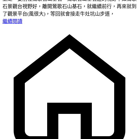
石景觀台視野好，離開鶯歌石山基石，就繼續前行，再來就到
了觀景平台(風很大)，等回就會接走牛灶坑山步道，
繼續閱讀