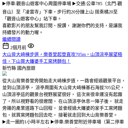
▶️停車:觀音山遊客中心周圍停車場 ▶️交通:公車785（北門-觀
音山）至「凌雲寺」下車，步行約20分鐘上山 搭乘橘20至
「觀音山遊客中心」站下車。
喜歡影片的朋友幫我訂閱、按讚， 謝謝你們的支持，是讓我
持續發片的動力喔。
繼續閱讀
2個月前
大山背大崎棟步道，樂善堂起登直攻705m，山頂涼亭展望極
佳，下山買大嬸婆手工窯烤麵包！
新竹縣
國內旅遊
從大山背樂善堂旁開始走大崎棟步道，一路會經過觀景平台，
並到山頂涼亭， 涼亭周圍有大山背大崎棟基石海拔705公尺，
山頂涼亭這的觀景台視野展望很好， 這次來很幸運沒有起霧
了，所以視野看的很遼闊， 在山頂涼亭休息一陣子後， 就走
旁邊的產業道路下山回程， 並會經過大嬸婆的家手工窯烤麵
包，就買窯烤麵包回去吃， 接著就走回到大山背樂善堂。
▶️走一圈約1小時半左右 ▶️停車:樂善堂附近停車場（第二停車