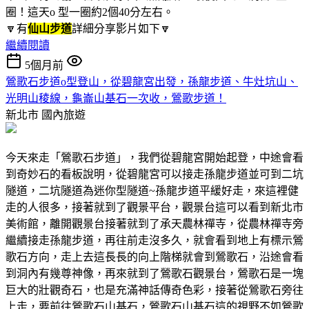
圈！這天o 型一圈約2個40分左右。
🔽有
仙山步道
詳細分享影片如下🔽
繼續閱讀
5個月前
鶯歌石步道o型登山，從碧龍宮出發，孫龍步道、牛灶坑山、
光明山稜線，龜崙山基石一次收，鶯歌步道！
新北市
國內旅遊
今天來走「鶯歌石步道」，我們從碧龍宮開始起登，中途會看
到奇妙石的看板說明，從碧龍宮可以接走孫龍步道並可到二坑
隧道，二坑隧道為迷你型隧道~孫龍步道平緩好走，來這裡健
走的人很多，接著就到了觀景平台，觀景台這可以看到新北市
美術館，離開觀景台接著就到了承天農林禪寺，從農林禪寺旁
繼續接走孫龍步道，再往前走沒多久，就會看到地上有標示鶯
歌石方向，走上去這長長的向上階梯就會到鶯歌石，沿途會看
到洞內有幾尊神像，再來就到了鶯歌石觀景台，鶯歌石是一塊
巨大的壯觀奇石，也是充滿神話傳奇色彩，接著從鶯歌石旁往
上走，要前往鶯歌石山基石，鶯歌石山基石這的視野不如鶯歌