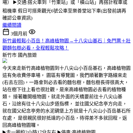
場） ▶️交通:搭火車到「竹東站」或「橫山站」再搭計程車或
租機車 假日可搭乘觀光6號公車至樂善堂站下車(出發前請再
確認公車資訊)
繼續閱讀
3個月前
新竹最輕鬆小百岳！高峰植物園→十八尖山基石｜免門票＋壯
觀麵包樹必看，全程輕鬆攻略！
新竹市
國內旅遊
今天來走新竹高峰植物園到十八尖山小百岳基石，高峰植物園
這有免收費停車場， 園區有導覽圖，我們順著數字路線來走
(右去左回)，一路會到必去看的麵包樹，麵包樹長得很高大，
站在樹下往上看也很壯觀，是來高峰植物園必去看的植物種
類。 接著離開植物園，就走外面的天橋要前往十八尖山基
石，沿途有往十八尖山步道指標， 並往國父紀念亭方向走，
就在國父紀念亭旁的水泥碉堡上方就是十八尖山小百岳基石所
在處， 是很親民很好抵達的小百岳，待得差不多就回程，返
回高峰植物園囉。
▶️走一圈約2小時17分左右 ▶️停車:高峰植物園