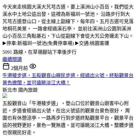
今天來走桃園大溪大艽芎古道，要上溪洲山小百岳，我們從大
溪水中土地公這出發，這裡為新福圳一號池， 沿路步行到大
艽芎古道登山口，從主線上副線下，每年四、五月古道可見落
地桐花美景， 一路會經過溪石亭， 並前往溪洲山公園到溪洲
山小百岳三角點基石，下山從副線下會從大艽公旁邊走下山。
▶️停車:新福圳一號池(免費停車場) ▶️交通:桃園客運
5091 路線，在草嶺腳站下車後步行
繼續閱讀
2個月前
牛港稜步道，五股觀音山親民步道，經過出火號，終點觀景台
景色遼闊，並可遠眺淡江大橋！
新北市
國內旅遊
五股觀音山「牛港稜步道」，登山口位於觀音山遊客中心附
近，步道會經過出火號，在出火號這的觀景台景色很好， 周
圍也有休憩涼亭，一路再步行到步道終點觀景平台，觀景平台
這的視野更好，景色一覽無遺，並可遠眺淡江大橋。整體步道
也很親民好走。