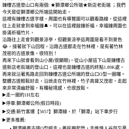
鐘樓古道登山口有兩個: ★獅潭鄉公所端★新店老街端 ；我們
今天是從獅潭鄉公所端這開始走，
這裡有鐘樓古道字樣，周圍也有導覽圖可以觀看路線，從這裡
往上走就會到幸福鐘🔔，可以在這裡敲鐘祈福，幸福鐘周圍也
掛滿祈福竹片，
沿路往上走會到觀景涼亭，但觀景涼亭這周圍是看不到景色
😂，接著就下山回程，沿路古道都走在竹林裡，是有著竹林
茂密的古道景像，很特別！
再來下山就會看到山小屋(很顯眼)，從山小屋這下山是鐘樓古
道新店老街端的登山口，這裡也是鐘樓古道的終點1.89K處，
再來就沿著馬路走回到鐘樓古道公所端的登山口O型一圈囉。
整體古道輕鬆好走，沿途走在竹林裡，竹子高聳又茂密，走起
來非常清幽舒服，有種秘境感，也很放鬆。
▶️走一圈約1H左右
▶️停車:獅潭鄉公所(假日時段)
▶️交通:新竹客運【5657】獅潭線，於「獅潭」站下車步行
▶️更多推薦:
• 獅潭鳴鳳古道O型縱走，義民廟起登，走進情人谷與忘憂