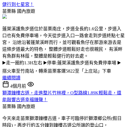
健行到七星宮！
苗栗縣
國內旅遊
蓬萊溪護魚步道位於苗栗南庄，步道全長約1.6公里，步道入
口也有免費停車場，今天從步道入口一路會走到步道終點七星
宮， 沿途沿著蓬萊溪畔而行，並可觀看魚仔在那游來游去是
這條步道最大的特色， 整體步道輕鬆好走也很親民， 有溪畔
有魚群有林蔭，整體是輕鬆健行的好去處。
▶️走一圈約1.3H左右 ▶️停車:蓬萊溪護魚步道有免費停車場 ▶️
搭火車至竹南站，轉乘苗栗客運5822至「上庄站」下車
繼續閱讀
4個月前
獅潭鐘樓古道，走進整片竹林裡，O型路線1.89K輕鬆走，還
能敲響古道幸福鐘聲！
苗栗縣
國內旅遊
今天來走苗栗獅潭鐘樓古道，車子可臨停於獅潭鄉公所(假日
時段)，再步行約五分鐘到鐘樓古道公所端的登山口，