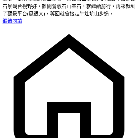
石景觀台視野好，離開鶯歌石山基石，就繼續前行，再來就到
了觀景平台(風很大)，等回就會接走牛灶坑山步道，
繼續閱讀