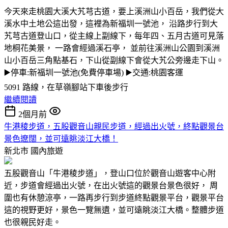
今天來走桃園大溪大艽芎古道，要上溪洲山小百岳，我們從大
溪水中土地公這出發，這裡為新福圳一號池， 沿路步行到大
艽芎古道登山口，從主線上副線下，每年四、五月古道可見落
地桐花美景， 一路會經過溪石亭， 並前往溪洲山公園到溪洲
山小百岳三角點基石，下山從副線下會從大艽公旁邊走下山。
▶️停車:新福圳一號池(免費停車場) ▶️交通:桃園客運
5091 路線，在草嶺腳站下車後步行
繼續閱讀
2個月前
牛港稜步道，五股觀音山親民步道，經過出火號，終點觀景台
景色遼闊，並可遠眺淡江大橋！
新北市
國內旅遊
五股觀音山「牛港稜步道」，登山口位於觀音山遊客中心附
近，步道會經過出火號，在出火號這的觀景台景色很好， 周
圍也有休憩涼亭，一路再步行到步道終點觀景平台，觀景平台
這的視野更好，景色一覽無遺，並可遠眺淡江大橋。整體步道
也很親民好走。