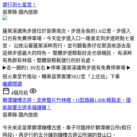
健行到七星宮！
苗栗縣
國內旅遊
蓬萊溪護魚步道位於苗栗南庄，步道全長約1.6公里，步道入
口也有免費停車場，今天從步道入口一路會走到步道終點七星
宮， 沿途沿著蓬萊溪畔而行，並可觀看魚仔在那游來游去是
這條步道最大的特色， 整體步道輕鬆好走也很親民， 有溪畔
有魚群有林蔭，整體是輕鬆健行的好去處。
▶️走一圈約1.3H左右 ▶️停車:蓬萊溪護魚步道有免費停車場 ▶️
搭火車至竹南站，轉乘苗栗客運5822至「上庄站」下車
繼續閱讀
4個月前
獅潭鐘樓古道，走進整片竹林裡，O型路線1.89K輕鬆走，還
能敲響古道幸福鐘聲！
苗栗縣
國內旅遊
今天來走苗栗獅潭鐘樓古道，車子可臨停於獅潭鄉公所(假日
時段)，再步行約五分鐘到鐘樓古道公所端的登山口，