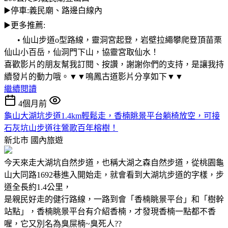
▶️停車:義民廟、路邊白線內
▶️更多推薦:
• 仙山步道o型路線，靈洞宮起登，岩壁拉繩攀爬登頂苗栗
仙山小百岳，仙洞門下山，協靈宮取仙水！
喜歡影片的朋友幫我訂閱、按讚，謝謝你們的支持，是讓我持
續發片的動力哦。▼▼鳴鳳古道影片分享如下▼▼
繼續閱讀
4個月前
龜山大湖坑步道1.4km輕鬆走，香楠眺景平台躺椅放空，可接
石灰坑山步道往鶯歌百年榕樹！
新北市
國內旅遊
今天來走大湖坑自然步道，也稱大湖之森自然步道，從桃園龜
山大同路1692巷進入開始走，就會看到大湖坑步道的字樣，步
道全長約1.4公里，
是親民好走的健行路線，一路到會「香楠眺景平台」和「樹幹
站點」，香楠眺景平台有介紹香楠，才發現香楠一點都不香
喔，它又別名為臭屎楠~臭死人??