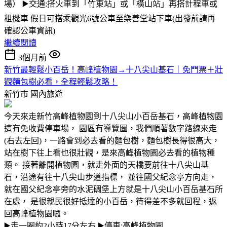
場） ▶️交通:搭火車到「竹東站」或「橫山站」再搭計程車或
租機車 假日可搭乘觀光6號公車至樂善堂站下車(出發前請再
確認公車資訊)
繼續閱讀
3個月前
新竹最輕鬆小百岳！高峰植物園→十八尖山基石｜免門票＋壯
觀麵包樹必看，全程輕鬆攻略！
新竹市
國內旅遊
今天來走新竹高峰植物園到十八尖山小百岳基石，高峰植物園
這有免收費停車場， 園區有導覽圖，我們順著數字路線來走
(右去左回)，一路會到必去看的麵包樹，麵包樹長得很高大，
站在樹下往上看也很壯觀，是來高峰植物園必去看的植物種
類。 接著離開植物園，就走外面的天橋要前往十八尖山基
石，沿途有往十八尖山步道指標， 並往國父紀念亭方向走，
就在國父紀念亭旁的水泥碉堡上方就是十八尖山小百岳基石所
在處， 是很親民很好抵達的小百岳，待得差不多就回程，返
回高峰植物園囉。
▶️走一圈約2小時17分左右 ▶️停車:高峰植物園