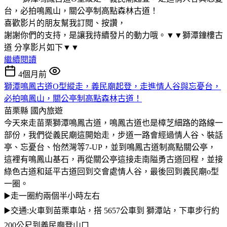
台，必拍鳴鳳山，關公亭制高點森林古道！
喜歡影片的朋友幫我訂閱、按讚，
謝謝你們的支持，是讓我持續發片的動力哦。▼▼獅潭鐘樓古
道 分享影片如下▼▼
繼續閱讀
4個月前
獅潭鳴鳳古道O型縱走，義民廟起登，走進情人谷與忘憂台，
必拍鳴鳳山，關公亭制高點森林古道！
苗栗縣
國內旅遊
今天來走苗栗獅潭鳴鳳古道，鳴鳳古道也是樟芝細路的路線一
部份，我們從義民廟這開始走，步道一路會經過情人谷、裝話
亭、忘憂台、怡然灣等7-UP，並到鳴鳳古道制高點關公亭，
這裡有鳴鳳山基石，再從關公亭這接走南隘勇古道回程，並接
綠色古道和延平古道回到交會處情人谷，最後回到義民廟o型
一圈。
▶️走一圈約兩個半小時左右
▶️交通:火車到苗栗車站，搭 5657公車到 獅潭站，下車步行約
200公尺到義民廟登山口