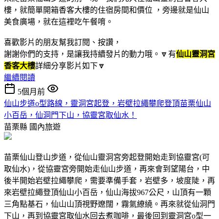
樓，就簡單開箱香客大樓的住宿房間和價位 ，旁邊就是仙山
美食廣場，就在這裡吃午餐唷。
喜歡影片的朋友幫我訂閱、按讚，
謝謝你們的支持，是讓我持續發片的動力哦。🔽有
仙山靈洞宮
香客大樓
詳細分享影片如下🔽
繼續閱讀
5個月前
仙山步道o型路線，靈洞宮起登，岩壁拉繩攀爬登頂苗栗仙山
小百岳，仙洞門下山，協靈宮取仙水！
苗栗縣
國內旅遊
苗栗仙山登山步道，從仙山靈洞宮旁起登開始走到協靈宮(可
取仙水)，從協靈宮旁開始走仙山步道，再來會到望陽台，中
後半開始岩壁拉繩攀爬，需要準備手套，岩壁多，坡度陡，再
來岩壁拉繩登頂仙山小百岳，仙山海拔967公尺，山頂有一顆
三角點基石，仙山山頂視野遼闊，霧氣繚繞。再來就從仙洞門
下山，再到協靈宮取仙水回去煮咖啡，最後回到靈洞宮o型一