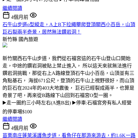
繼續閱讀
4個月前
石牛山步道o型縱走，A上B下拉繩攀爬登頂關西小百岳，山頂
巨石裂兩半奇景，居然無法鑽岩洞！
新竹縣
國內旅遊
新竹關西石牛山步道，我們從石福宮這的石牛山登山口開始
走，中途的鑽岩洞被貼上禁止進入， 所以這天來就無法進行
鑽岩洞挑戰，那從右上A路線登頂石牛山小百岳，山頂並有三
角點基石， 海拔671公尺，登頂的石牛山上視野很好，而山頂
的巨石在2024年的403大地震後， 巨石已經裂成兩半，也算是
奇景了吧，再來從B路線下山回到石福宮O型一圈。
▶️走一圈約三小時左右(A進B出) ▶️停車:石福宮旁有私人經營
的停車場$100
繼續閱讀
4個月前
苗栗南庄蓬萊溪護魚步道，看魚仔在那游來游去，約1.6K一路