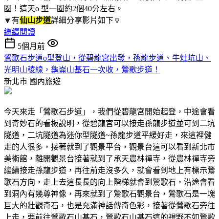
圈！這天o 型一圈約2個40分左右。
🔽有
仙山步道
詳細分享影片如下🔽
繼續閱讀
5個月前
鶯歌石步道o型登山，從碧龍宮出發，孫龍步道、牛灶坑山、
光明山稜線，龜崙山基石一次收，鶯歌步道！
新北市
國內旅遊
今天來走「鶯歌石步道」，我們從碧龍宮開始起登，中途會看
到奇妙石的看板說明，從碧龍宮可以接走孫龍步道並可到二坑
隧道，二坑隧道為迷你型隧道~孫龍步道平緩好走，來這裡健
走的人很多，接著就到了觀景平台，觀景台這可以看到新北市
美術館，離開觀景台接著就到了承天農林禪寺，從農林禪寺旁
繼續接走孫龍步道，再往前走沒多久，就會看到地上有標示鶯
歌石方向，走上去這長長的向上階梯就會到鶯歌石，沿途會看
到洞內有幾尊神像，再來就到了鶯歌石觀景台，鶯歌石是一塊
巨大的壯觀奇石，也是充滿神話傳奇色彩，接著從鶯歌石旁往
上走，要前往鶯歌石山基石，鶯歌石山基石這的視野不如鶯歌