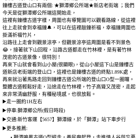
鐘樓古道登山口有兩個: ★獅潭鄉公所端★新店老街端 ；我們
今天是從獅潭鄉公所端這開始走，
這裡有鐘樓古道字樣，周圍也有導覽圖可以觀看路線，從這裡
往上走就會到幸福鐘🔔，可以在這裡敲鐘祈福，幸福鐘周圍也
掛滿祈福竹片，
沿路往上走會到觀景涼亭，但觀景涼亭這周圍是看不到景色
😂，接著就下山回程，沿路古道都走在竹林裡，是有著竹林
茂密的古道景像，很特別！
再來下山就會看到山小屋(很顯眼)，從山小屋這下山是鐘樓古
道新店老街端的登山口，這裡也是鐘樓古道的終點1.89K處，
再來就沿著馬路走回到鐘樓古道公所端的登山口O型一圈囉。
整體古道輕鬆好走，沿途走在竹林裡，竹子高聳又茂密，走起
來非常清幽舒服，有種秘境感，也很放鬆。
▶️走一圈約1H左右
▶️停車:獅潭鄉公所(假日時段)
▶️交通:新竹客運【5657】獅潭線，於「獅潭」站下車步行
▶️更多推薦:
• 獅潭鳴鳳古道O型縱走，義民廟起登，走進情人谷與忘憂