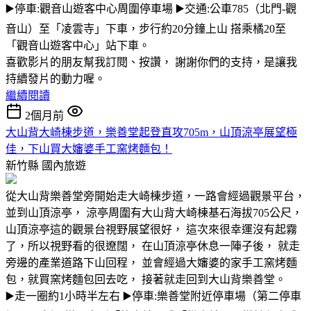
▶️停車:觀音山遊客中心周圍停車場 ▶️交通:公車785（北門-觀
音山）至「凌雲寺」下車，步行約20分鐘上山 搭乘橘20至
「觀音山遊客中心」站下車。
喜歡影片的朋友幫我訂閱、按讚， 謝謝你們的支持，是讓我
持續發片的動力喔。
繼續閱讀
2個月前
大山背大崎棟步道，樂善堂起登直攻705m，山頂涼亭展望極
佳，下山買大嬸婆手工窯烤麵包！
新竹縣
國內旅遊
從大山背樂善堂旁開始走大崎棟步道，一路會經過觀景平台，
並到山頂涼亭， 涼亭周圍有大山背大崎棟基石海拔705公尺，
山頂涼亭這的觀景台視野展望很好， 這次來很幸運沒有起霧
了，所以視野看的很遼闊， 在山頂涼亭休息一陣子後， 就走
旁邊的產業道路下山回程， 並會經過大嬸婆的家手工窯烤麵
包，就買窯烤麵包回去吃， 接著就走回到大山背樂善堂。
▶️走一圈約1小時半左右 ▶️停車:樂善堂附近停車場（第二停車