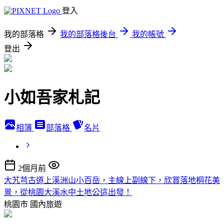
登入
我的部落格
我的部落格後台
我的帳號
登出
小如吾家札記
相簿
部落格
名片
2個月前
大艽芎古道上溪洲山小百岳，主線上副線下，欣賞落地桐花美
景，從桃園大溪水中土地公這出發！
桃園市
國內旅遊