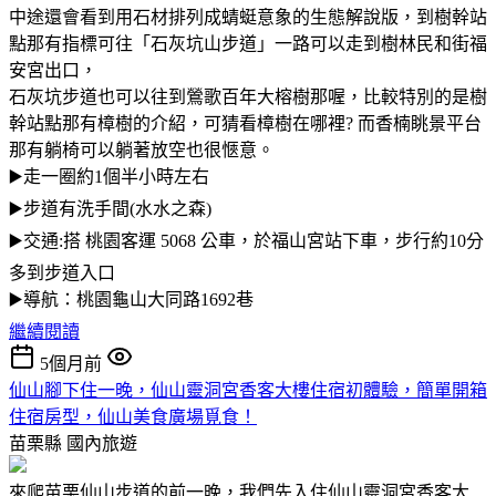
中途還會看到用石材排列成蜻蜓意象的生態解說版，到樹幹站
點那有指標可往「石灰坑山步道」一路可以走到樹林民和街福
安宮出口，
石灰坑步道也可以往到鶯歌百年大榕樹那喔，比較特別的是樹
幹站點那有樟樹的介紹，可猜看樟樹在哪裡? 而香楠眺景平台
那有躺椅可以躺著放空也很愜意。
▶️走一圈約1個半小時左右
▶️步道有洗手間(水水之森)
▶️交通:搭 桃園客運 5068 公車，於福山宮站下車，步行約10分
多到步道入口
▶️導航：桃園龜山大同路1692巷
繼續閱讀
5個月前
仙山腳下住一晚，仙山靈洞宮香客大樓住宿初體驗，簡單開箱
住宿房型，仙山美食廣場覓食！
苗栗縣
國內旅遊
來爬苗栗仙山步道的前一晚，我們先入住仙山靈洞宮香客大