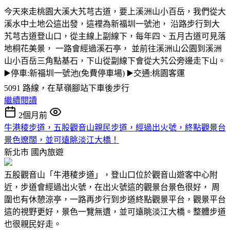
今天來走桃園大溪大艽芎古道，要上溪洲山小百岳，我們從大
溪水中土地公這出發，這裡為新福圳一號池， 沿路步行到大
艽芎古道登山口，從主線上副線下，每年四、五月古道可見落
地桐花美景， 一路會經過溪石亭， 並前往溪洲山公園到溪洲
山小百岳三角點基石，下山從副線下會從大艽公旁邊走下山。
▶️停車:新福圳一號池(免費停車場) ▶️交通:桃園客運
5091 路線，在草嶺腳站下車後步行
繼續閱讀
2個月前
牛港稜步道，五股觀音山親民步道，經過出火號，終點觀景台
景色遼闊，並可遠眺淡江大橋！
新北市
國內旅遊
五股觀音山「牛港稜步道」，登山口位於觀音山遊客中心附
近，步道會經過出火號，在出火號這的觀景台景色很好， 周
圍也有休憩涼亭，一路再步行到步道終點觀景平台，觀景平台
這的視野更好，景色一覽無遺，並可遠眺淡江大橋。整體步道
也很親民好走。