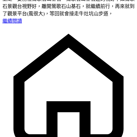
石景觀台視野好，離開鶯歌石山基石，就繼續前行，再來就到
了觀景平台(風很大)，等回就會接走牛灶坑山步道，
繼續閱讀