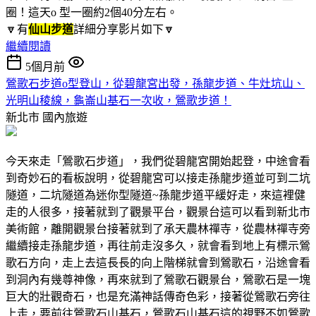
圈！這天o 型一圈約2個40分左右。
🔽有
仙山步道
詳細分享影片如下🔽
繼續閱讀
5個月前
鶯歌石步道o型登山，從碧龍宮出發，孫龍步道、牛灶坑山、
光明山稜線，龜崙山基石一次收，鶯歌步道！
新北市
國內旅遊
今天來走「鶯歌石步道」，我們從碧龍宮開始起登，中途會看
到奇妙石的看板說明，從碧龍宮可以接走孫龍步道並可到二坑
隧道，二坑隧道為迷你型隧道~孫龍步道平緩好走，來這裡健
走的人很多，接著就到了觀景平台，觀景台這可以看到新北市
美術館，離開觀景台接著就到了承天農林禪寺，從農林禪寺旁
繼續接走孫龍步道，再往前走沒多久，就會看到地上有標示鶯
歌石方向，走上去這長長的向上階梯就會到鶯歌石，沿途會看
到洞內有幾尊神像，再來就到了鶯歌石觀景台，鶯歌石是一塊
巨大的壯觀奇石，也是充滿神話傳奇色彩，接著從鶯歌石旁往
上走，要前往鶯歌石山基石，鶯歌石山基石這的視野不如鶯歌