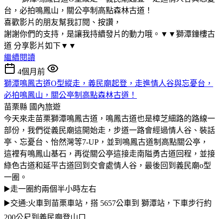
台，必拍鳴鳳山，關公亭制高點森林古道！
喜歡影片的朋友幫我訂閱、按讚，
謝謝你們的支持，是讓我持續發片的動力哦。▼▼獅潭鐘樓古
道 分享影片如下▼▼
繼續閱讀
4個月前
獅潭鳴鳳古道O型縱走，義民廟起登，走進情人谷與忘憂台，
必拍鳴鳳山，關公亭制高點森林古道！
苗栗縣
國內旅遊
今天來走苗栗獅潭鳴鳳古道，鳴鳳古道也是樟芝細路的路線一
部份，我們從義民廟這開始走，步道一路會經過情人谷、裝話
亭、忘憂台、怡然灣等7-UP，並到鳴鳳古道制高點關公亭，
這裡有鳴鳳山基石，再從關公亭這接走南隘勇古道回程，並接
綠色古道和延平古道回到交會處情人谷，最後回到義民廟o型
一圈。
▶️走一圈約兩個半小時左右
▶️交通:火車到苗栗車站，搭 5657公車到 獅潭站，下車步行約
200公尺到義民廟登山口