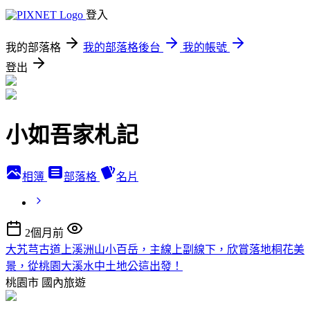
登入
我的部落格
我的部落格後台
我的帳號
登出
小如吾家札記
相簿
部落格
名片
2個月前
大艽芎古道上溪洲山小百岳，主線上副線下，欣賞落地桐花美
景，從桃園大溪水中土地公這出發！
桃園市
國內旅遊