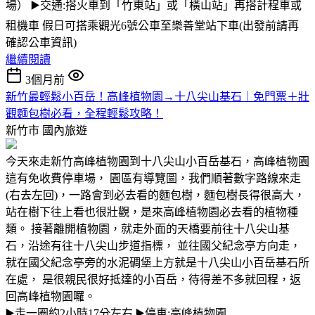
場） ▶️交通:搭火車到「竹東站」或「橫山站」再搭計程車或
租機車 假日可搭乘觀光6號公車至樂善堂站下車(出發前請再
確認公車資訊)
繼續閱讀
3個月前
新竹最輕鬆小百岳！高峰植物園→十八尖山基石｜免門票＋壯
觀麵包樹必看，全程輕鬆攻略！
新竹市
國內旅遊
今天來走新竹高峰植物園到十八尖山小百岳基石，高峰植物園
這有免收費停車場， 園區有導覽圖，我們順著數字路線來走
(右去左回)，一路會到必去看的麵包樹，麵包樹長得很高大，
站在樹下往上看也很壯觀，是來高峰植物園必去看的植物種
類。 接著離開植物園，就走外面的天橋要前往十八尖山基
石，沿途有往十八尖山步道指標， 並往國父紀念亭方向走，
就在國父紀念亭旁的水泥碉堡上方就是十八尖山小百岳基石所
在處， 是很親民很好抵達的小百岳，待得差不多就回程，返
回高峰植物園囉。
▶️走一圈約2小時17分左右 ▶️停車:高峰植物園