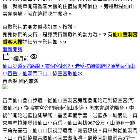
樓，就簡單開箱香客大樓的住宿房間和價位 ，旁邊就是仙山
美食廣場，就在這裡吃午餐唷。
喜歡影片的朋友幫我訂閱、按讚，
謝謝你們的支持，是讓我持續發片的動力哦。🔽有
仙山靈洞宮
香客大樓
詳細分享影片如下🔽
繼續閱讀
5個月前
仙山步道o型路線，靈洞宮起登，岩壁拉繩攀爬登頂苗栗仙山
小百岳，仙洞門下山，協靈宮取仙水！
苗栗縣
國內旅遊
苗栗仙山登山步道，從仙山靈洞宮旁起登開始走到協靈宮(可
取仙水)，從協靈宮旁開始走仙山步道，再來會到望陽台，中
後半開始岩壁拉繩攀爬，需要準備手套，岩壁多，坡度陡，再
來岩壁拉繩登頂仙山小百岳，仙山海拔967公尺，山頂有一顆
三角點基石，仙山山頂視野遼闊，霧氣繚繞。再來就從仙洞門
下山，再到協靈宮取仙水回去煮咖啡，最後回到靈洞宮o型一