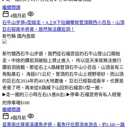
繼續閱讀
4個月前
石牛山步道o型縱走，A上B下拉繩攀爬登頂關西小百岳，山頂
巨石裂兩半奇景，居然無法鑽岩洞！
新竹縣
國內旅遊
新竹關西石牛山步道，我們從石福宮這的石牛山登山口開始
走，中途的鑽岩洞被貼上禁止進入， 所以這天來就無法進行
鑽岩洞挑戰，那從右上A路線登頂石牛山小百岳，山頂並有三
角點基石， 海拔671公尺，登頂的石牛山上視野很好，而山頂
的巨石在2024年的403大地震後， 巨石已經裂成兩半，也算是
奇景了吧，再來從B路線下山回到石福宮O型一圈。
▶️走一圈約三小時左右(A進B出) ▶️停車:石福宮旁有私人經營
的停車場$100
繼續閱讀
4個月前
苗栗南庄蓬萊溪護魚步道，看魚仔在那游來游去，約1.6K一路