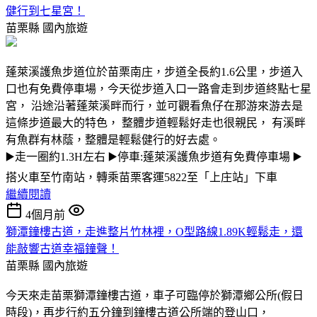
健行到七星宮！
苗栗縣
國內旅遊
蓬萊溪護魚步道位於苗栗南庄，步道全長約1.6公里，步道入
口也有免費停車場，今天從步道入口一路會走到步道終點七星
宮， 沿途沿著蓬萊溪畔而行，並可觀看魚仔在那游來游去是
這條步道最大的特色， 整體步道輕鬆好走也很親民， 有溪畔
有魚群有林蔭，整體是輕鬆健行的好去處。
▶️走一圈約1.3H左右 ▶️停車:蓬萊溪護魚步道有免費停車場 ▶️
搭火車至竹南站，轉乘苗栗客運5822至「上庄站」下車
繼續閱讀
4個月前
獅潭鐘樓古道，走進整片竹林裡，O型路線1.89K輕鬆走，還
能敲響古道幸福鐘聲！
苗栗縣
國內旅遊
今天來走苗栗獅潭鐘樓古道，車子可臨停於獅潭鄉公所(假日
時段)，再步行約五分鐘到鐘樓古道公所端的登山口，