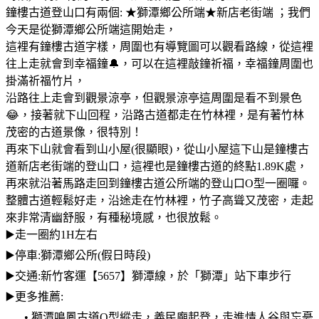
鐘樓古道登山口有兩個: ★獅潭鄉公所端★新店老街端 ；我們
今天是從獅潭鄉公所端這開始走，
這裡有鐘樓古道字樣，周圍也有導覽圖可以觀看路線，從這裡
往上走就會到幸福鐘🔔，可以在這裡敲鐘祈福，幸福鐘周圍也
掛滿祈福竹片，
沿路往上走會到觀景涼亭，但觀景涼亭這周圍是看不到景色
😂，接著就下山回程，沿路古道都走在竹林裡，是有著竹林
茂密的古道景像，很特別！
再來下山就會看到山小屋(很顯眼)，從山小屋這下山是鐘樓古
道新店老街端的登山口，這裡也是鐘樓古道的終點1.89K處，
再來就沿著馬路走回到鐘樓古道公所端的登山口O型一圈囉。
整體古道輕鬆好走，沿途走在竹林裡，竹子高聳又茂密，走起
來非常清幽舒服，有種秘境感，也很放鬆。
▶️走一圈約1H左右
▶️停車:獅潭鄉公所(假日時段)
▶️交通:新竹客運【5657】獅潭線，於「獅潭」站下車步行
▶️更多推薦:
• 獅潭鳴鳳古道O型縱走，義民廟起登，走進情人谷與忘憂