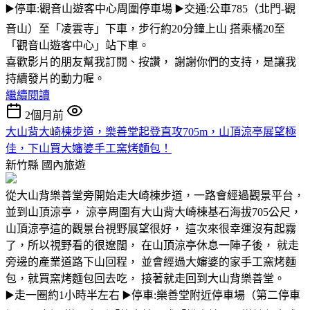
▶️停車:觀音山遊客中心周圍停車場 ▶️交通:公車785（北門-觀
音山）至「凌雲寺」下車，步行約20分鐘上山 搭乘橘20至
「觀音山遊客中心」站下車。
喜歡影片的朋友幫我訂閱、按讚， 謝謝你們的支持，是讓我
持續發片的動力喔。
繼續閱讀
2個月前
大山背大崎棟步道，樂善堂起登直攻705m，山頂涼亭展望極
佳，下山買大嬸婆手工窯烤麵包！
新竹縣
國內旅遊
從大山背樂善堂旁開始走大崎棟步道，一路會經過觀景平台，
並到山頂涼亭， 涼亭周圍有大山背大崎棟基石海拔705公尺，
山頂涼亭這的觀景台視野展望很好， 這次來很幸運沒有起霧
了，所以視野看的很遼闊， 在山頂涼亭休息一陣子後， 就走
旁邊的產業道路下山回程， 並會經過大嬸婆的家手工窯烤麵
包，就買窯烤麵包回去吃， 接著就走回到大山背樂善堂。
▶️走一圈約1小時半左右 ▶️停車:樂善堂附近停車場（第二停車