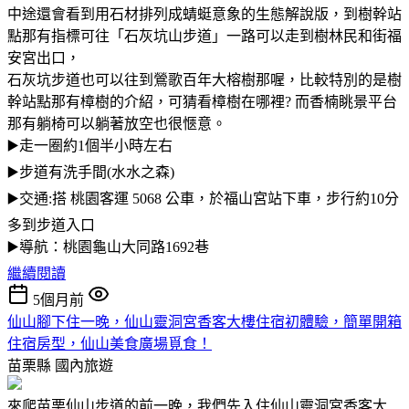
中途還會看到用石材排列成蜻蜓意象的生態解說版，到樹幹站
點那有指標可往「石灰坑山步道」一路可以走到樹林民和街福
安宮出口，
石灰坑步道也可以往到鶯歌百年大榕樹那喔，比較特別的是樹
幹站點那有樟樹的介紹，可猜看樟樹在哪裡? 而香楠眺景平台
那有躺椅可以躺著放空也很愜意。
▶️走一圈約1個半小時左右
▶️步道有洗手間(水水之森)
▶️交通:搭 桃園客運 5068 公車，於福山宮站下車，步行約10分
多到步道入口
▶️導航：桃園龜山大同路1692巷
繼續閱讀
5個月前
仙山腳下住一晚，仙山靈洞宮香客大樓住宿初體驗，簡單開箱
住宿房型，仙山美食廣場覓食！
苗栗縣
國內旅遊
來爬苗栗仙山步道的前一晚，我們先入住仙山靈洞宮香客大