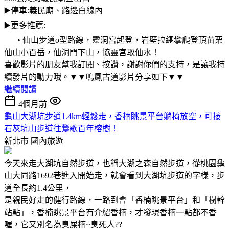
▶️停車:義民廟、路邊白線內
▶️更多推薦:
• 仙山步道o型路線，靈洞宮起登，岩壁拉繩攀爬登頂苗栗
仙山小百岳，仙洞門下山，協靈宮取仙水！
喜歡影片的朋友幫我訂閱、按讚，謝謝你們的支持，是讓我持
續發片的動力哦。▼▼鳴鳳古道影片分享如下▼▼
繼續閱讀
4個月前
龜山大湖坑步道1.4km輕鬆走，香楠眺景平台躺椅放空，可接
石灰坑山步道往鶯歌百年榕樹！
新北市
國內旅遊
今天來走大湖坑自然步道，也稱大湖之森自然步道，從桃園龜
山大同路1692巷進入開始走，就會看到大湖坑步道的字樣，步
道全長約1.4公里，
是親民好走的健行路線，一路到會「香楠眺景平台」和「樹幹
站點」，香楠眺景平台有介紹香楠，才發現香楠一點都不香
喔，它又別名為臭屎楠~臭死人??