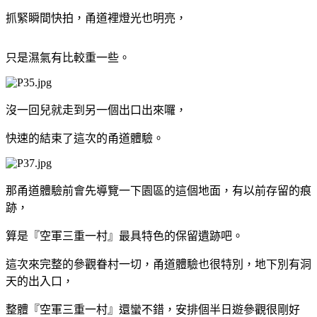
抓緊瞬間快拍，甬道裡燈光也明亮，
只是濕氣有比較重一些。
沒一回兒就走到另一個出口出來囉，
快速的結束了這次的甬道體驗。
那甬道體驗前會先導覽一下園區的這個地面，有以前存留的痕
跡，
算是『
空軍三重一村』
最具特色的保留遺跡吧。
這次來完整的參觀眷村一切，甬道體驗也很特別，地下別有洞
天的出入口，
整體『
空軍三重一村』
還蠻不錯，安排個半日遊參觀很剛好