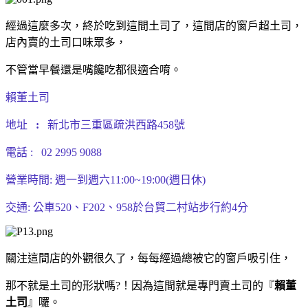
經過這麼多次，終於吃到這間土司了，這間店的窗戶超土司，
店內賣的土司口味眾多，
不管當早餐還是嘴饞吃都很適合唷。
賴董土司
地址
:
新北市三重區疏洪西路458號
電話 :
02 2995 9088
營業時間: 週一到週六11:00~19:00(週日休)
交通: 公車520、F202、958
於台貿二村站步行約4分
關注這間店的外觀很久了，每每經過總被它的窗戶吸引住，
那不就是土
司的形狀嗎?！因為這間就是專門賣土司的『
賴董
土司
』囉。