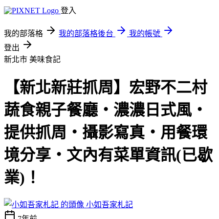
登入
我的部落格
我的部落格後台
我的帳號
登出
新北市
美味食記
【新北新莊抓周】宏野不二村
蔬食親子餐廳‧濃濃日式風‧
提供抓周‧攝影寫真‧用餐環
境分享‧文內有菜單資訊(已歇
業)！
小如吾家札記
7年前