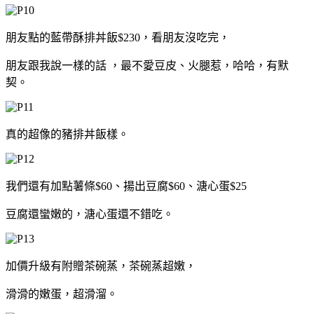
朋友點的藍帶酥排丼飯$230，看朋友沒吃完，
朋友跟我說一樣的話 ，最不愛豆皮、火腿惹，哈哈，有默
契。
真的超像的豬排丼飯樣。
我們還有加點薯條$60、揚出豆腐$60、溏心蛋$25
豆腐還蠻嫩的，溏心蛋還不錯吃。
加價升級有附贈茶碗蒸，茶碗蒸超嫩，
滑滑的嫩蛋，超滑溜。